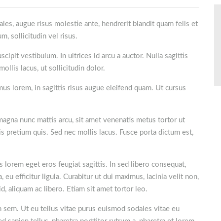
odales, augue risus molestie ante, hendrerit blandit quam felis et
, sollicitudin vel risus.
ipit vestibulum. In ultrices id arcu a auctor. Nulla sagittis
llis lacus, ut sollicitudin dolor.
us lorem, in sagittis risus augue eleifend quam. Ut cursus
 magna nunc mattis arcu, sit amet venenatis metus tortor ut
pis pretium quis. Sed nec mollis lacus. Fusce porta dictum est,
tis lorem eget eros feugiat sagittis. In sed libero consequat,
eu efficitur ligula. Curabitur ut dui maximus, lacinia velit non,
id, aliquam ac libero. Etiam sit amet tortor leo.
um sem. Ut eu tellus vitae purus euismod sodales vitae eu