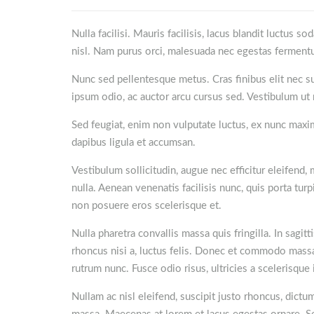
Nulla facilisi. Mauris facilisis, lacus blandit luctus s
nisl. Nam purus orci, malesuada nec egestas fermentum
Nunc sed pellentesque metus. Cras finibus elit nec susc
ipsum odio, ac auctor arcu cursus sed. Vestibulum ut mo
Sed feugiat, enim non vulputate luctus, ex nunc maxim
dapibus ligula et accumsan.
Vestibulum sollicitudin, augue nec efficitur eleifend,
nulla. Aenean venenatis facilisis nunc, quis porta tur
non posuere eros scelerisque et.
Nulla pharetra convallis massa quis fringilla. In sagit
rhoncus nisi a, luctus felis. Donec et commodo massa, 
rutrum nunc. Fusce odio risus, ultricies a scelerisque 
Nullam ac nisl eleifend, suscipit justo rhoncus, dict