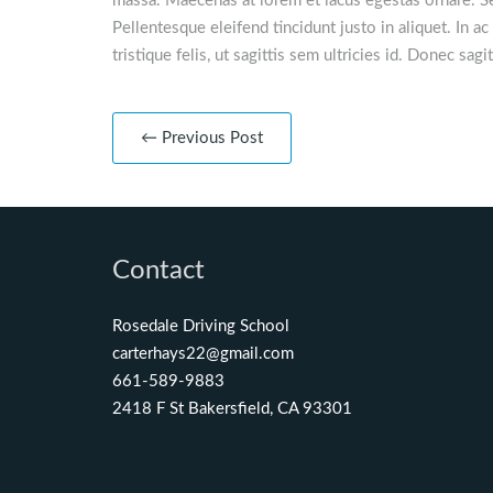
massa. Maecenas at lorem et lacus egestas ornare. Sed
Pellentesque eleifend tincidunt justo in aliquet. In a
tristique felis, ut sagittis sem ultricies id. Donec sag
← Previous Post
Contact
Rosedale Driving School
carterhays22@gmail.com
661-589-9883
2418 F St Bakersfield, CA 93301