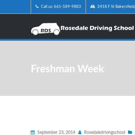
Call us: 661-589-9883
2418 F St Bakersfiel
Freshman Week
September 23, 2014
Rosedaledrivingschool