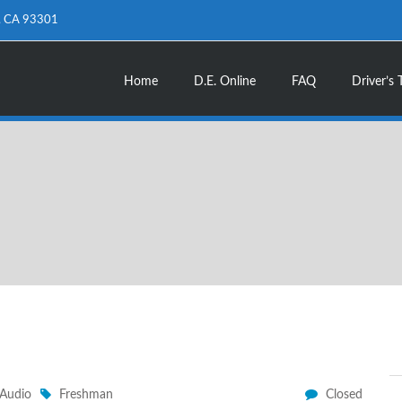
d, CA 93301
Home
D.E. Online
FAQ
Driver’s 
Audio
Freshman
Closed