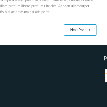
 sapien tellus, pharetra porttitor rutrum a, pharetra et lorem.
c diam pretium libero pretium ultricies. Aenean ullamcorper
ittis nisl ac enim malesuada porta.
Next Post →
P